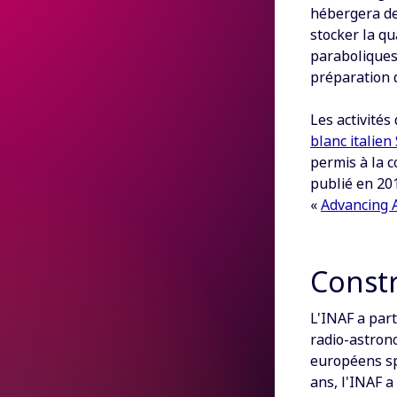
hébergera de
stocker la q
paraboliques
préparation d
Les activités
blanc italien
permis à la 
publié en 201
«
Advancing 
Constr
L'INAF a par
radio-astron
européens sp
ans, l'INAF 