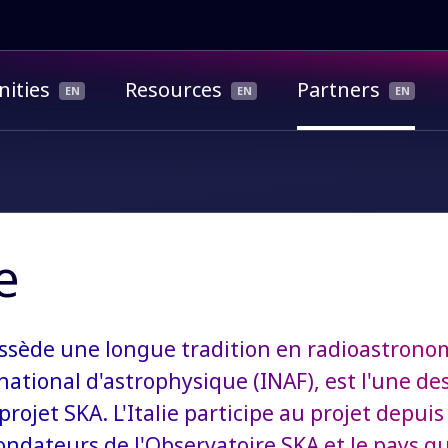
ities
Resources
Partners
ie
possède une longue tradition en radioastronom
 national d'astrophysique (INAF), est l'une d
 projet SKA. L'Italie participe au projet depuis
fondateurs de l'Observatoire SKA et le pays qu