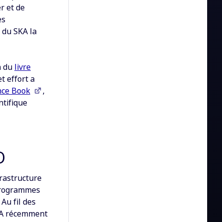
r et de
es
 du SKA la
n du
livre
t effort a
nce Book
,
ntifique
O
rastructure
 programmes
Au fil des
SKA récemment