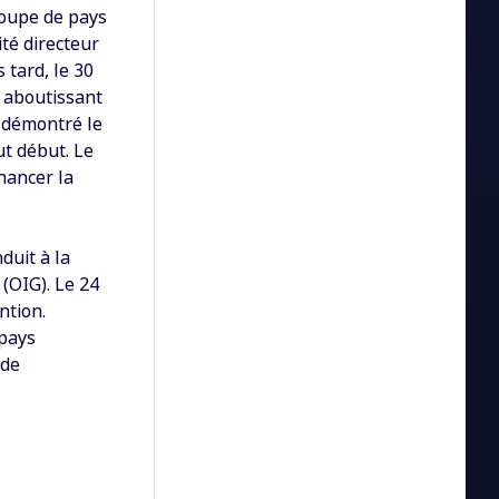
roupe de pays
ité directeur
 tard, le 30
, aboutissant
t démontré le
ut début. Le
nancer la
duit à la
(OIG). Le 24
ntion.
 pays
 de