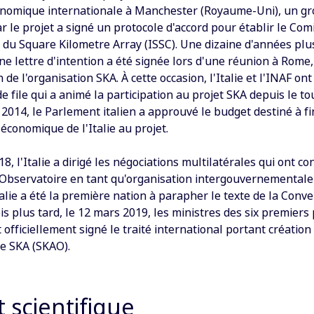
onomique internationale à Manchester (Royaume-Uni), un g
r le projet a signé un protocole d'accord pour établir le Com
 du Square Kilometre Array (ISSC). Une dizaine d'années plus
e lettre d'intention a été signée lors d'une réunion à Rome
n de l'organisation SKA. À cette occasion, l'Italie et l'INAF on
de file qui a animé la participation au projet SKA depuis le to
2014, le Parlement italien a approuvé le budget destiné à fi
 économique de l'Italie au projet.
8, l'Italie a dirigé les négociations multilatérales qui ont con
l'Observatoire en tant qu'organisation intergouvernementale 
talie a été la première nation à parapher le texte de la Conve
 plus tard, le 12 mars 2019, les ministres des six premiers
fficiellement signé le traité international portant création
re SKA (SKAO).
t scientifique