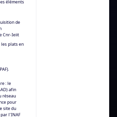
 les éléments
uisition de
n
e Cnr-Ieiit
 les plats en
PAF).
e : le
AD) afin
du réseau
ence pour
 site du
 par l'INAF