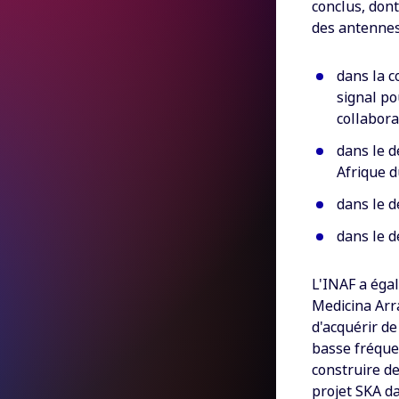
conclus, dont
des antennes
dans la c
signal po
collabora
dans le d
Afrique 
dans le 
dans le d
L'INAF a éga
Medicina Arr
d'acquérir d
basse fréquen
construire d
projet SKA da