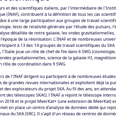
s et des scientifiques italiens, par l'intermédiaire de l'Insti
ue (INAF), contribuent à la définition de tous les cas scienti
âce à une large participation aux groupes de travail scienti
logie, tests de relativité générale par l'étude des pulsars, l
nalyse détaillée de notre galaxie, les ondes gravitationnelles, 
l'époque de la réionisation. L'INAF et de nombreuses univer
rticipent à 13 des 14 groupes de travail scientifiques du SKA 
 l'Italie joue un rôle de chef de file dans 6 SWG (cosmologie
 ondes gravitationnelles, science de la galaxie HI, magnétism
un rôle de coordination dans 9 SWG.
rs de l'INAF dirigent ou participent à de nombreuses études 
s de grandes revues internationales et exploitent déjà la pu
t des explorateurs du projet SKA. Au fil des ans, en attenda
t des télescopes SKAO, l'INAF a rejoint le télescope intern
en 2018 et le projet MeerKat+ (une extension de MeerKat) e
 met en place un centre d'analyse de données dédié qui rejoi
naux du SKA (SRC). Il s'agit d'un réseau de centres de donné