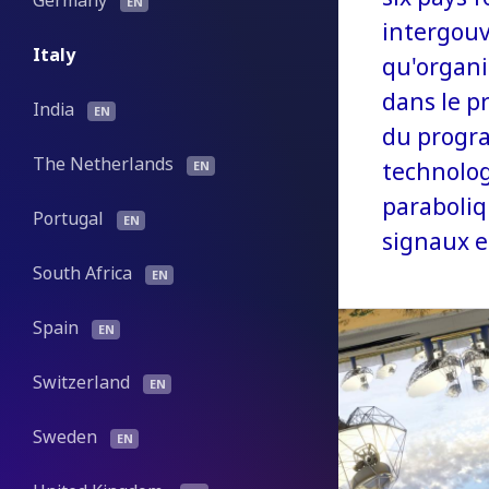
Germany
intergouv
Italy
qu'organi
dans le p
India
du progr
The Netherlands
technolog
paraboliq
Portugal
signaux 
South Africa
Spain
Switzerland
Sweden