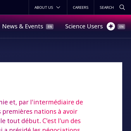
SECONDARY MENU
ABOUT US
CAREERS
News & Events
Science Users
ie et, par l'intermédiaire de
es premières nations à avoir
 le tout début. C'est l'un des
i a présidé les négociations