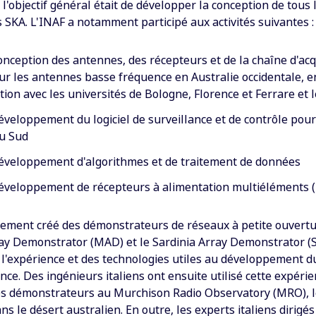
 l'objectif général était de développer la conception de tous
 SKA. L'INAF a notamment participé aux activités suivantes :
onception des antennes, des récepteurs et de la chaîne d'acq
ur les antennes basse fréquence en Australie occidentale, e
tion avec les universités de Bologne, Florence et Ferrare et l
éveloppement du logiciel de surveillance et de contrôle pour
du Sud
développement d'algorithmes et de traitement de données
éveloppement de récepteurs à alimentation multiéléments (
lement créé des démonstrateurs de réseaux à petite ouvertur
ay Demonstrator (MAD) et le Sardinia Array Demonstrator (S
e l'expérience et des technologies utiles au développement 
ce. Des ingénieurs italiens ont ensuite utilisé cette expéri
es démonstrateurs au Murchison Radio Observatory (MRO), le
ns le désert australien. En outre, les experts italiens dirigés