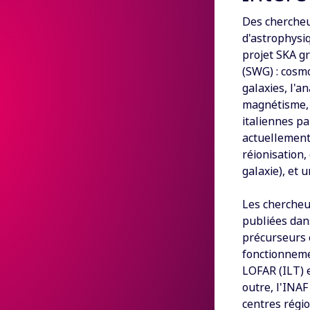
Des chercheur
d'astrophysiq
projet SKA gr
(SWG) : cosmo
galaxies, l'a
magnétisme, 
italiennes pa
actuellement,
réionisation,
galaxie), et 
Les chercheu
publiées dan
précurseurs e
fonctionnemen
LOFAR (ILT) 
outre, l'INAF
centres régio