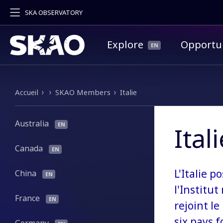
SKA OBSERVATORY
Menu principal
Explore
Opportun
Fil d'Ariane
Accueil
SKAO Members
Italie
Australia
Ital
Canada
L'Italie 
China
l'Institut
France
rejoint le
six pays 