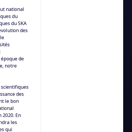
tut national
fiques du
fiques du SKA
'évolution des
le
sités
:
, époque de
e, notre
scientifiques
issance des
nt le bon
ational
n 2020. En
ndra les
es qui