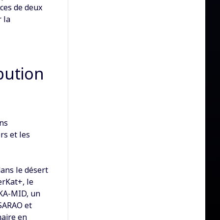
nces de deux
 la
bution
ins
rs et les
ans le désert
rKat+, le
SKA-MID, un
 SARAO et
naire en