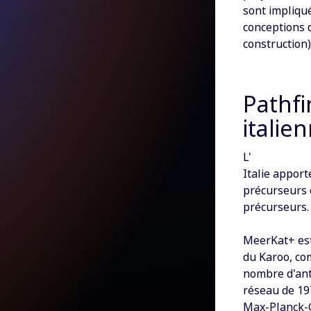
sont impliqué
conceptions d
construction)
Pathfi
italie
L'
Italie apport
précurseurs e
précurseurs.
MeerKat+ est
du Karoo, co
nombre d'ant
réseau de 19
Max-Planck-G