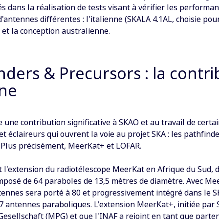
s dans la réalisation de tests visant à vérifier les performa
'antennes différentes : l'italienne (SKALA 4.1AL, choisie pour
 et la conception australienne.
nders & Precursors : la contri
nne
e une contribution significative à SKAO et au travail de certa
t éclaireurs qui ouvrent la voie au projet SKA : les pathfinde
 Plus précisément, MeerKat+ et LOFAR.
 l'extension du radiotélescope MeerKat en Afrique du Sud, d
mposé de 64 paraboles de 13,5 mètres de diamètre. Avec Mee
ennes sera porté à 80 et progressivement intégré dans le 
7 antennes paraboliques. L'extension MeerKat+, initiée par
esellschaft (MPG) et que l'INAF a rejoint en tant que parte