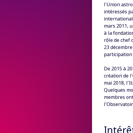
l'Union astr
intéressés pa
international
mars 2011, un
à la fondatio
rôle de chef 
23 décembre 
participation
De 2015 à 201
création de 
mai 2018, l'I
Quelques mois
membres ont o
l'Observatoi
Intérê