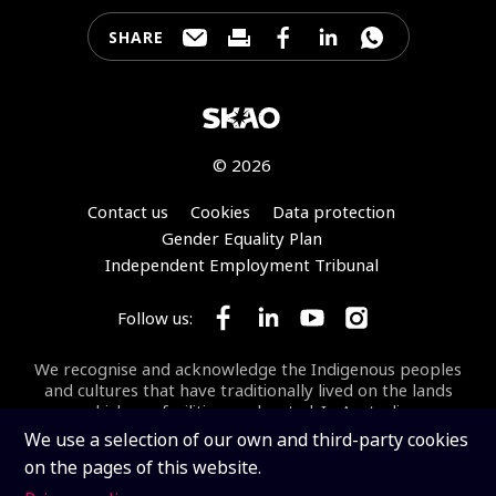
SHARE
Share this page through e-mail
Print this page
Share this page on Faceb
Share this page on 
Share this pa
© 2026
Footer
Contact us
Cookies
Data protection
Gender Equality Plan
Independent Employment Tribunal
Follow us:
Follow SKA Observatory on Face
Follow SKA Observatory on
Follow SKA Observato
Follow SKA Obse
We recognise and acknowledge the Indigenous peoples
and cultures that have traditionally lived on the lands
on which our facilities are located. In Australia, we
acknowledge the Wajarri Yamaji as the Traditional
We use a selection of our own and third-party cookies
Owners and Native Title Holders of
Inyarrimanha Ilgari
on the pages of this website.
Bundara
, the CSIRO Murchison Radio-astronomy
Observatory, the site where the SKA-Low telescope is