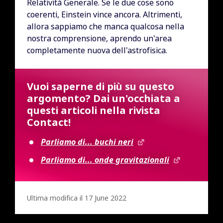
Relatività Generale. Se le due cose sono
coerenti, Einstein vince ancora. Altrimenti,
allora sappiamo che manca qualcosa nella
nostra comprensione, aprendo un'area
completamente nuova dell'astrofisica.
Vuoi saperne di più su questo
argomento? Dai un'occhiata a
questi articoli nella rivista
Contact!
Parliamo di... buchi neri
Parliamo di... onde gravitazionali
Ultima modifica il 17 June 2022